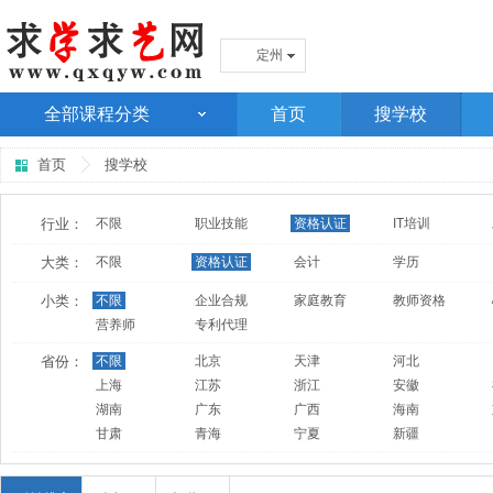
定州
全部课程分类
首页
搜学校
首页
搜学校
行业：
不限
职业技能
资格认证
IT培训
大类：
不限
资格认证
会计
学历
小类：
不限
企业合规
家庭教育
教师资格
营养师
专利代理
省份：
不限
北京
天津
河北
上海
江苏
浙江
安徽
湖南
广东
广西
海南
甘肃
青海
宁夏
新疆