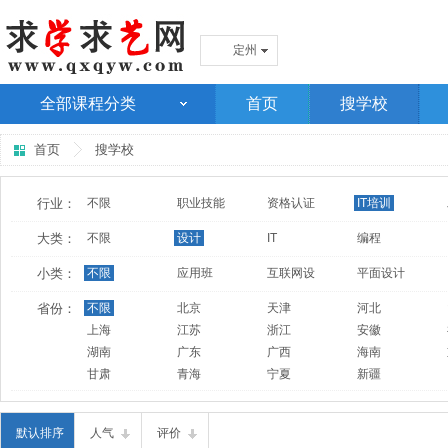
定州
全部课程分类
首页
搜学校
首页
搜学校
行业：
不限
职业技能
资格认证
IT培训
大类：
不限
设计
IT
编程
小类：
不限
应用班
互联网设
平面设计
省份：
不限
北京
天津
河北
上海
江苏
浙江
安徽
湖南
广东
广西
海南
甘肃
青海
宁夏
新疆
默认排序
人气
评价