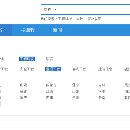
课程
热门搜索：
工程机械
会计
资格认证
校
搜课程
新闻
培训
工程建筑
语言
价工程
安全工程
监理工程
咨询工程
建筑信息
碳
北
山西
内蒙古
辽宁
吉林
黑
徽
福建
江西
山东
河南
湖
南
重庆
四川
贵州
云南
陕
疆