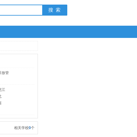
排放管
龙江
北
西
相关学校
0
个