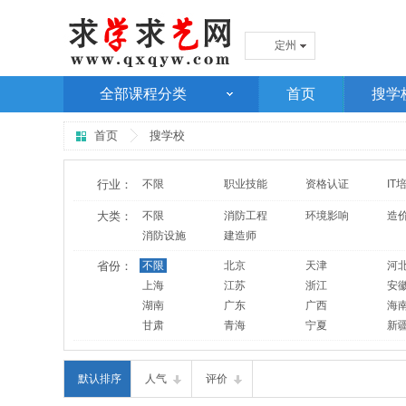
定州
全部课程分类
首页
搜学
首页
搜学校
行业：
不限
职业技能
资格认证
IT
大类：
不限
消防工程
环境影响
造
消防设施
建造师
省份：
不限
北京
天津
河
上海
江苏
浙江
安
湖南
广东
广西
海
甘肃
青海
宁夏
新
默认排序
人气
评价