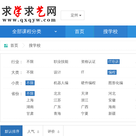
定州
全部课程分类
首页
搜学校
首页
搜学校
行业：
不限
职业技能
资格认证
IT培训
大类：
不限
设计
IT
编程
小类：
不限
机器人编
硬件编程
图形化编
省份：
不限
北京
天津
河北
上海
江苏
浙江
安徽
湖南
广东
广西
海南
甘肃
青海
宁夏
新疆
默认排序
人气
评价